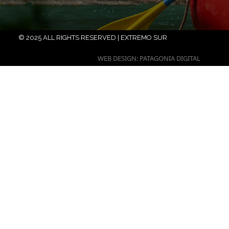
© 2025 ALL RIGHTS RESERVED | EXTREMO SUR
WEB DESIGN: PATAGONIA DIGITAL